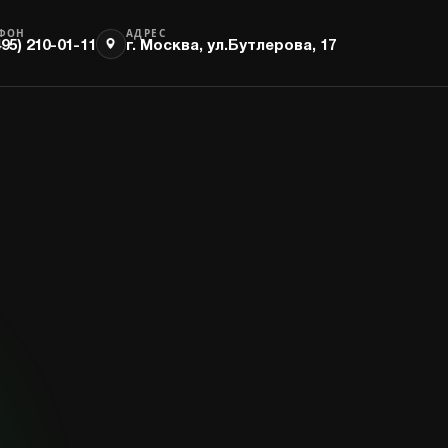
ЕФОН
АДРЕС
495) 210-01-11
г. Москва, ул.Бутлерова, 17
Энергообеспечение
Продакшн
Оборудование и решения
Оборудование и
направления
решения направления