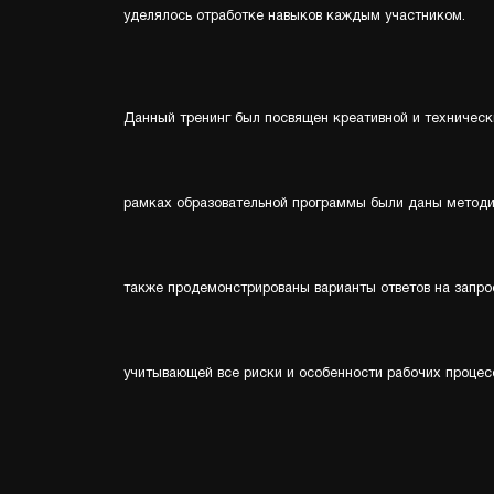
уделялось отработке навыков каждым участником.
Данный тренинг был посвящен креативной и техничес
рамках образовательной программы были даны методич
также продемонстрированы варианты ответов на запро
учитывающей все риски и особенности рабочих процес
Обучающее мероприятие, проводимое Backstage Academ