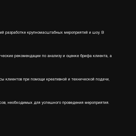
кий разработке крупномасштабных мероприятий и шоу. В
еские рекомендации по анализу и оценке брифа клиента, а
сы клиентов при помощи креативной и технической подачи,
сов, необходимых для успешного проведения мероприятия.
y, в России проводилось впервые. Главная цель тренинга —