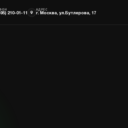
ЕФОН
АДРЕС
495) 210-01-11
г. Москва, ул.Бутлерова, 17
Энергообеспечение
Продакшн
Оборудование и решения
Оборудование и
направления
решения направления